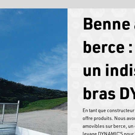
Benne 
berce :
un ind
bras D
En tant que constructeur
offre produits. Nous av
amovibles sur berce, un 
levage DYNAMIC’S pour