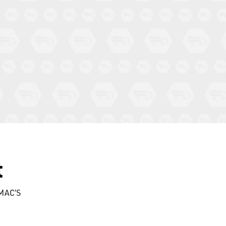
t
AMAC’S